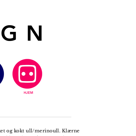
IGN
HJEM
et og kokt ull/merinoull. Klærne