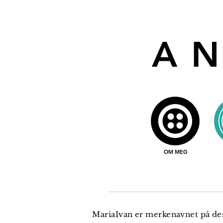
A
OM MEG
MariaIvan er merkenavnet på des